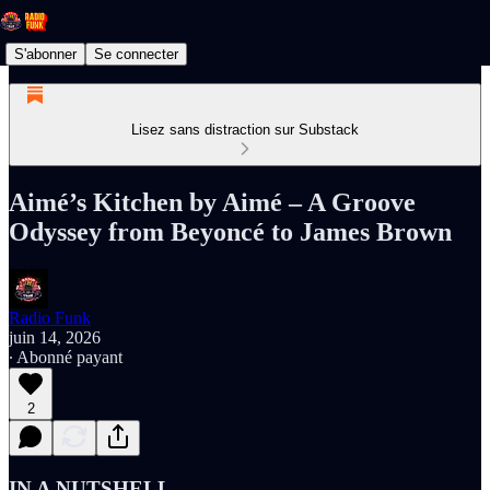
S'abonner
Se connecter
Lisez sans distraction sur Substack
Aimé’s Kitchen by Aimé – A Groove
Odyssey from Beyoncé to James Brown
Radio Funk
juin 14, 2026
∙ Abonné payant
2
IN A NUTSHELL