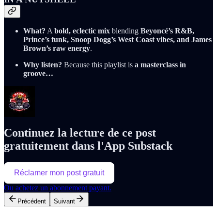
What?
A
bold, eclectic mix
blending
Beyoncé’s R&B,
Prince’s funk, Snoop Dogg’s West Coast vibes, and James
Brown’s raw energy
.
Why listen?
Because this playlist is
a masterclass in
groove…
Continuez la lecture de ce post
gratuitement dans l'App Substack
Réclamer mon post gratuit
Ou achetez un abonnement payant.
Précédent
Suivant