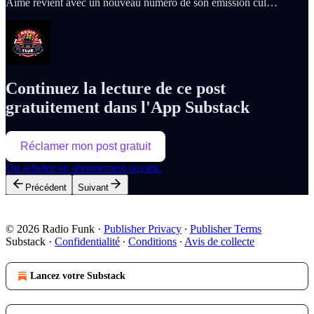
Aimé revient avec un nouveau numéro de son émission cul…
Continuez la lecture de ce post
gratuitement dans l'App Substack
Réclamer mon post gratuit
Ou achetez un abonnement payant.
Précédent
Suivant
© 2026 Radio Funk
·
Publisher Privacy
∙
Publisher Terms
Substack
·
Confidentialité
∙
Conditions
∙
Avis de collecte
Lancez votre Substack