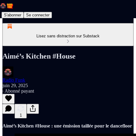
S'abonner
Se connecter
Lisez sans distraction sur Substack
Aimé’s Kitchen #House
Radio Funk
juin 29, 2025
∙ Abonné payant
1
Aimé’s Kitchen #House : une émission taillée pour le dancefloor