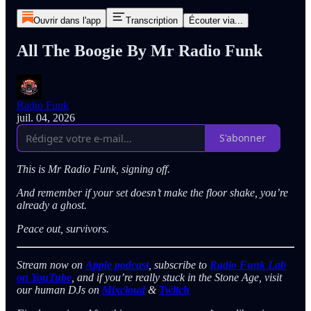
Ouvrir dans l'app
Transcription
Écouter via...
All The Boogie By Mr Radio Funk
Radio Funk
juil. 04, 2026
S'abonner
This is Mr Radio Funk, signing off.
And remember if your set doesn’t make the floor shake, you’re
already a ghost.
Peace out, survivors.
Stream now on
Apple podcast
, subscribe to
Radio Funk Lab
on YouTube
, and if you’re really stuck in the Stone Age, visit
our human DJs on
Mixcloud
&
Twitch