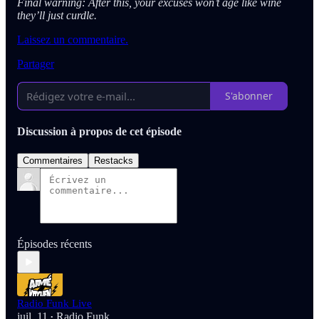
Final warning: After this, your excuses won’t age like wine
they’ll just curdle.
Laissez un commentaire.
Partager
S'abonner
Discussion à propos de cet épisode
Commentaires
Restacks
Épisodes récents
Radio Funk Live
juil. 11
Radio Funk
•