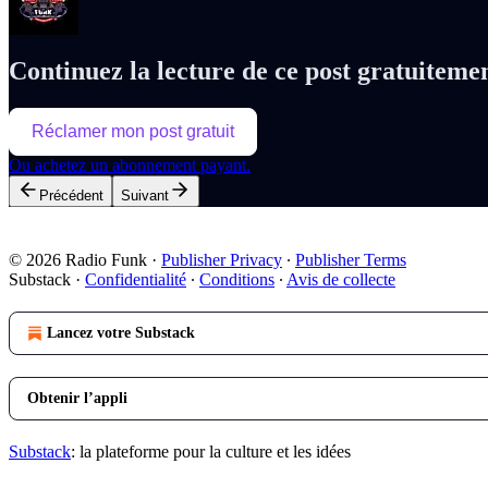
Continuez la lecture de ce post gratuiteme
Réclamer mon post gratuit
Ou achetez un abonnement payant.
Précédent
Suivant
© 2026 Radio Funk
·
Publisher Privacy
∙
Publisher Terms
Substack
·
Confidentialité
∙
Conditions
∙
Avis de collecte
Lancez votre Substack
Obtenir l’appli
Substack
: la plateforme pour la culture et les idées