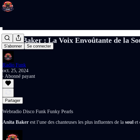
Anita Baker : La Voix Envoûtante de la S
S'abonner
Se connecter
Radio Funk
oct. 25, 2024
∙ Abonné payant
Partager
Webradio Disco Funk Funky Pearls
Anita Baker
est l’une des chanteuses les plus influentes de la
soul
et