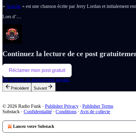
«
Apache
» est une chanson écrite par Jerry Lordan et initialement en
Lors d’…
Continuez la lecture de ce post gratuiteme
Réclamer mon post gratuit
Ou achetez un abonnement payant.
Précédent
Suivant
© 2026 Radio Funk
·
Publisher Privacy
∙
Publisher Terms
Substack
·
Confidentialité
∙
Conditions
∙
Avis de collecte
Lancez votre Substack