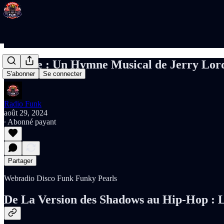
Apache : Un Hymne Musical de Jerry Lord
S'abonner
Se connecter
Radio Funk
août 29, 2024
∙ Abonné payant
Partager
Webradio Disco Funk Funky Pearls
De La Version des Shadows au Hip-Hop : L