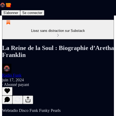
S'abonner
Se connecter
Lisez sans distraction sur Substack
La Reine de la Soul : Biographie d’Aretha
Franklin
Radio Funk
juin 17, 2024
∙ Abonné payant
Webradio Disco Funk Funky Pearls