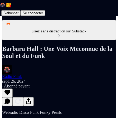
S'abonner
Se connecter
Lisez sans distraction sur Substack
Barbara Hall : Une Voix Méconnue de la
Soul et du Funk
Radio Funk
sept. 26, 2024
∙ Abonné payant
Webradio Disco Funk Funky Pearls