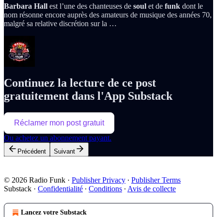
Barbara Hall
est l’une des chanteuses de
soul
et de
funk
dont le
nom résonne encore auprès des amateurs de musique des années 70,
malgré sa relative discrétion sur la …
Continuez la lecture de ce post
gratuitement dans l'App Substack
Réclamer mon post gratuit
Ou achetez un abonnement payant.
Précédent
Suivant
© 2026 Radio Funk
·
Publisher Privacy
∙
Publisher Terms
Substack
·
Confidentialité
∙
Conditions
∙
Avis de collecte
Lancez votre Substack