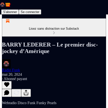
S'abonner
Se connecter
Lisez sans distraction sur Substack
BARRY LEDERER – Le premier disc-
jockey d’Amérique
Radio Funk
mai 20, 2024
∙ Abonné payant
Webradio Disco Funk Funky Pearls