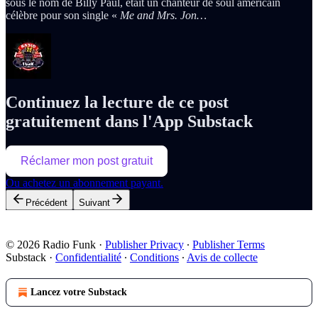
sous le nom de Billy Paul, était un chanteur de soul américain
célèbre pour son single «
Me and Mrs. Jon…
Continuez la lecture de ce post
gratuitement dans l'App Substack
Réclamer mon post gratuit
Ou achetez un abonnement payant.
Précédent
Suivant
© 2026 Radio Funk
·
Publisher Privacy
∙
Publisher Terms
Substack
·
Confidentialité
∙
Conditions
∙
Avis de collecte
Lancez votre Substack