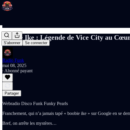
Boobie Ike : Légende de Vice City au Cœu
S'abonner
Se connecter
Radio Funk
mai 08, 2025
∙ Abonné payant
Partager
Webradio Disco Funk Funky Pearls
Franchement, qui n’a jamais tapé « boobie ike » sur Google en se de
Bref, on arrête les mystères…