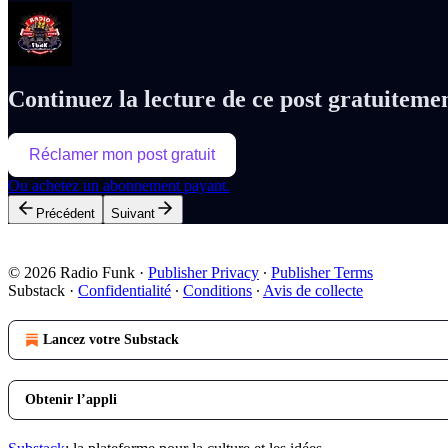
Continuez la lecture de ce post gratuiteme
Réclamer mon post gratuit
Ou achetez un abonnement payant.
Précédent
Suivant
© 2026 Radio Funk
·
Publisher Privacy
∙
Publisher Terms
Substack
·
Confidentialité
∙
Conditions
∙
Avis de collecte
Lancez votre Substack
Obtenir l’appli