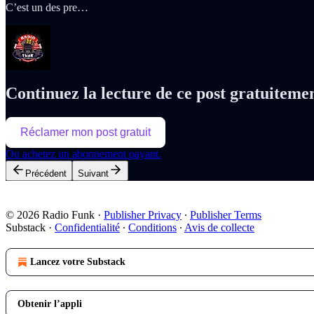
C’est un des pre…
Continuez la lecture de ce post gratuiteme
Réclamer mon post gratuit
Ou achetez un abonnement payant.
Précédent
Suivant
© 2026 Radio Funk
·
Publisher Privacy
∙
Publisher Terms
Substack
·
Confidentialité
∙
Conditions
∙
Avis de collecte
Lancez votre Substack
Obtenir l’appli