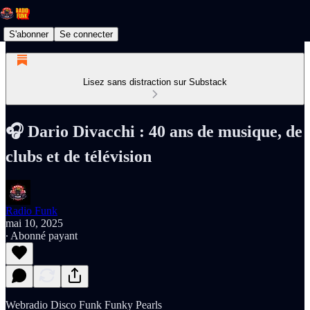
S'abonner
Se connecter
Lisez sans distraction sur Substack
🎧 Dario Divacchi : 40 ans de musique, de
clubs et de télévision
Radio Funk
mai 10, 2025
∙ Abonné payant
Webradio Disco Funk Funky Pearls