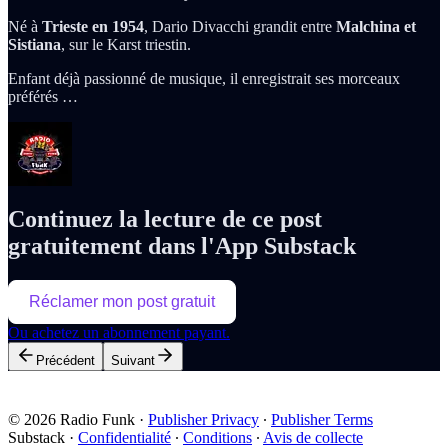
Né à
Trieste en 1954
, Dario Divacchi grandit entre
Malchina et
Sistiana
, sur le Karst triestin.
Enfant déjà passionné de musique, il enregistrait ses morceaux
préférés …
Continuez la lecture de ce post
gratuitement dans l'App Substack
Réclamer mon post gratuit
Ou achetez un abonnement payant.
Précédent
Suivant
© 2026 Radio Funk
·
Publisher Privacy
∙
Publisher Terms
Substack
·
Confidentialité
∙
Conditions
∙
Avis de collecte