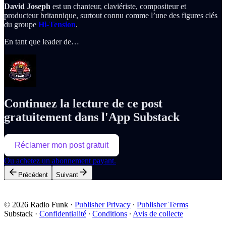
David Joseph
est un chanteur, claviériste, compositeur et
producteur britannique, surtout connu comme l’une des figures clés
du groupe
Hi-Tension
.
En tant que leader de…
Continuez la lecture de ce post
gratuitement dans l'App Substack
Réclamer mon post gratuit
Ou achetez un abonnement payant.
Précédent
Suivant
© 2026 Radio Funk
·
Publisher Privacy
∙
Publisher Terms
Substack
·
Confidentialité
∙
Conditions
∙
Avis de collecte