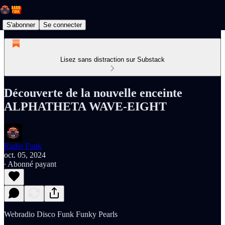
S'abonner
Se connecter
Lisez sans distraction sur Substack
Découverte de la nouvelle enceinte
ALPHATHETA WAVE-EIGHT
Radio Funk
oct. 05, 2024
∙ Abonné payant
Webradio Disco Funk Funky Pearls