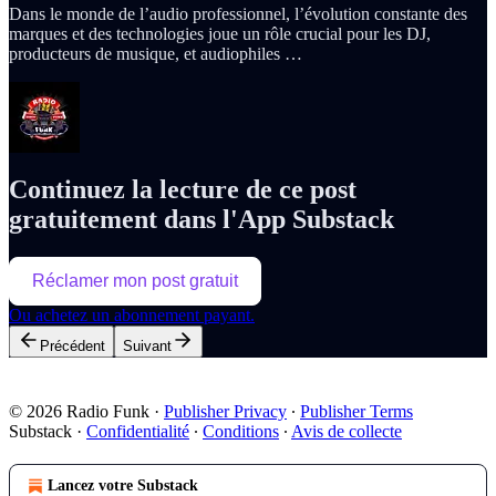
Dans le monde de l’audio professionnel, l’évolution constante des
marques et des technologies joue un rôle crucial pour les DJ,
producteurs de musique, et audiophiles …
Continuez la lecture de ce post
gratuitement dans l'App Substack
Réclamer mon post gratuit
Ou achetez un abonnement payant.
Précédent
Suivant
© 2026 Radio Funk
·
Publisher Privacy
∙
Publisher Terms
Substack
·
Confidentialité
∙
Conditions
∙
Avis de collecte
Lancez votre Substack