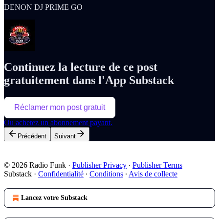
DENON DJ PRIME GO
Continuez la lecture de ce post
gratuitement dans l'App Substack
Réclamer mon post gratuit
Ou achetez un abonnement payant.
Précédent
Suivant
© 2026 Radio Funk
·
Publisher Privacy
∙
Publisher Terms
Substack
·
Confidentialité
∙
Conditions
∙
Avis de collecte
Lancez votre Substack