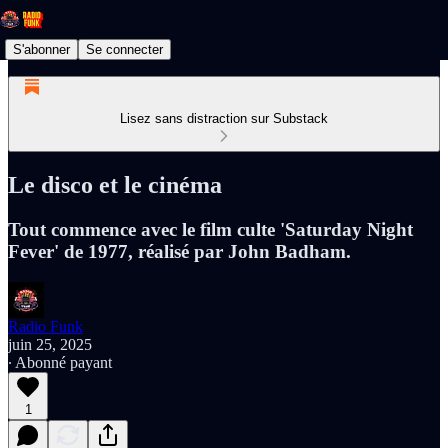
S'abonner
Se connecter
Lisez sans distraction sur Substack
Le disco et le cinéma
Tout commence avec le film culte 'Saturday Night
Fever' de 1977, réalisé par John Badham.
Radio Funk
juin 25, 2025
∙ Abonné payant
1