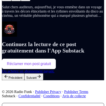
Salut chers auditeurs, aujourd'hui, je vous emmène dans un voyage
à travers les décors étincelants et les rythmes envoûtants du disco au
cinéma, un véritable phénomène qui a marqué plusieurs générati…
Continuez la lecture de ce post
gratuitement dans l'App Substack
Réclamer mon post gratuit
Ou achetez un abonnement payant.
Précédent
Suivant
© 2026 Radio Funk
·
Publisher Privacy
∙
Publisher Terms
Substack
·
Confidentialité
∙
Conditions
∙
Avis de collecte