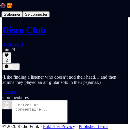
S'abonner
Se connecter
Disco Club
Radio Funk
juin 29
2
(Like finding a listener who doesn’t nod their head… and then
admits they played an air guitar solo in their pajamas.)
Écouter →
Commentaires
© 2026 Radio Funk
·
Publisher Privacy
∙
Publisher Terms