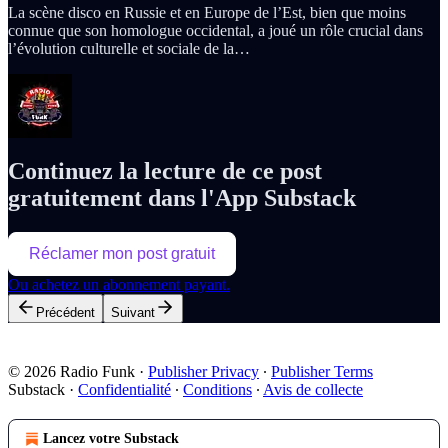
La scène disco en Russie et en Europe de l’Est, bien que moins
connue que son homologue occidental, a joué un rôle crucial dans
l’évolution culturelle et sociale de la…
Continuez la lecture de ce post
gratuitement dans l'App Substack
Réclamer mon post gratuit
Ou achetez un abonnement payant.
Précédent
Suivant
© 2026 Radio Funk
·
Publisher Privacy
∙
Publisher Terms
Substack
·
Confidentialité
∙
Conditions
∙
Avis de collecte
Lancez votre Substack