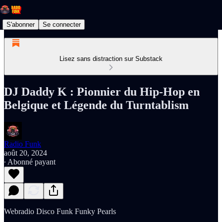
S'abonner
Se connecter
Lisez sans distraction sur Substack
DJ Daddy K : Pionnier du Hip-Hop en
Belgique et Légende du Turntablism
Radio Funk
août 20, 2024
∙ Abonné payant
Webradio Disco Funk Funky Pearls