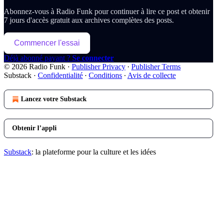
Abonnez-vous à
Radio Funk
pour continuer à lire ce post et obtenir
7 jours d'accès gratuit aux archives complètes des posts.
Commencer l'essai
Déjà abonné payant ?
Se connecter
© 2026 Radio Funk
·
Publisher Privacy
∙
Publisher Terms
Substack
·
Confidentialité
∙
Conditions
∙
Avis de collecte
Lancez votre Substack
Obtenir l’appli
Substack
: la plateforme pour la culture et les idées