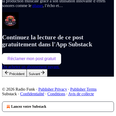
la production musicale grâce à son utilisation innovante d’effets
sonores comme le
phaser
, l’écho et…
Continuez la lecture de ce post
gratuitement dans l'App Substack
Réclamer mon post gratuit
Ou achetez un abonnement payant.
Précédent
Suivant
© 2026 Radio Funk
·
Publisher Privacy
∙
Publisher Terms
Substack
·
Confidentialité
∙
Conditions
∙
Avis de collecte
Lancez votre Substack