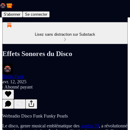
S'abonner
Se connecter
Lisez sans distraction sur Substack
Effets Sonores du Disco
Radio Funk
avr. 12, 2025
∙ Abonné payant
Webradio Disco Funk Funky Pearls
Le disco, genre musical emblématique des
années 70
, a révolutionné