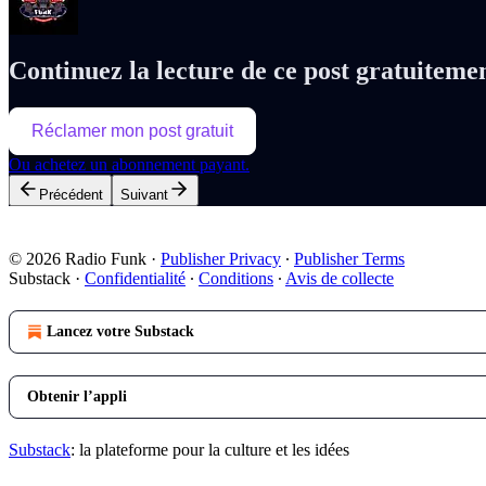
Continuez la lecture de ce post gratuiteme
Réclamer mon post gratuit
Ou achetez un abonnement payant.
Précédent
Suivant
© 2026 Radio Funk
·
Publisher Privacy
∙
Publisher Terms
Substack
·
Confidentialité
∙
Conditions
∙
Avis de collecte
Lancez votre Substack
Obtenir l’appli
Substack
: la plateforme pour la culture et les idées