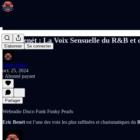
Eric Benét : La Voix Sensuelle du R&B et
S'abonner
Se connecter
Radio Funk
oct. 25, 2024
∙ Abonné payant
Partager
Webradio Disco Funk Funky Pearls
Eric Benét
est l’une des voix les plus raffinées et charismatiques du