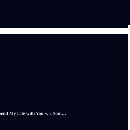
pend My Life with You »
,
« Som…