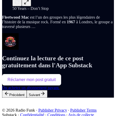
50 Years – Don’t Stop
Fleetwood Mac
est l’un des groupes les plus légendaires de
l’histoire de la musique rock. Formé en
1967
à Londres, le groupe a
traversé plusieurs …
Continuez la lecture de ce post
gratuitement dans l'App Substack
Réclamer mon post gratuit
Ou achetez un abonnement payant.
Précédent
Suivant
© 2026 Radio Funk
·
Publisher Privacy
∙
Publisher Terms
Substack
·
Confidentialité
∙
Conditions
∙
Avis de collecte