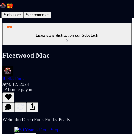
S'abonner
Se connecter
Lisez sans distraction sur Substack
Fleetwood Mac
Radio Funk
sept. 12, 2024
∙ Abonné payant
Webradio Disco Funk Funky Pearls