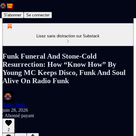
S'abonner
Se connecter
Lisez sans distraction sur Substack
Funk Funeral And Stone‑Cold
Resurrection: How “Know How” By
Young MC Keeps Disco, Funk And Soul
Alive On Radio Funk
Radio Funk
juin 28, 2026
∙ Abonné payant
2