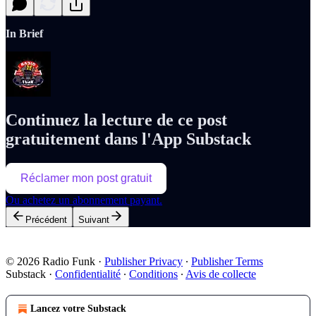
In Brief
Continuez la lecture de ce post
gratuitement dans l'App Substack
Réclamer mon post gratuit
Ou achetez un abonnement payant.
Précédent
Suivant
© 2026 Radio Funk
·
Publisher Privacy
∙
Publisher Terms
Substack
·
Confidentialité
∙
Conditions
∙
Avis de collecte
Lancez votre Substack