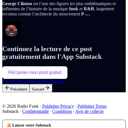
George Clinton
est l’une des figures les plus emblématiques et
influentes de l’histoire de la musique
funk
et
R&B
, largement
reconnu comme l’architecte du mouvement
P-…
Continuez la lecture de ce post
gratuitement dans l'App Substack
Réclamer mon post gratuit
Ou achetez un abonnement payant.
Précédent
Suivant
© 2026 Radio Funk
·
Publisher Privacy
∙
Publisher Terms
Substack
·
Confidentialité
∙
Conditions
∙
Avis de collecte
Lancez votre Substack