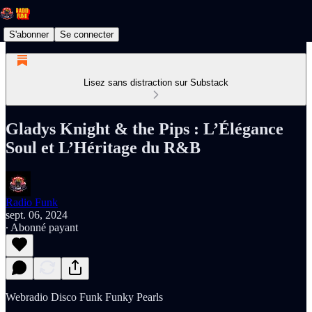
S'abonner
Se connecter
Lisez sans distraction sur Substack
Gladys Knight & the Pips : L’Élégance
Soul et L’Héritage du R&B
Radio Funk
sept. 06, 2024
∙ Abonné payant
Webradio Disco Funk Funky Pearls