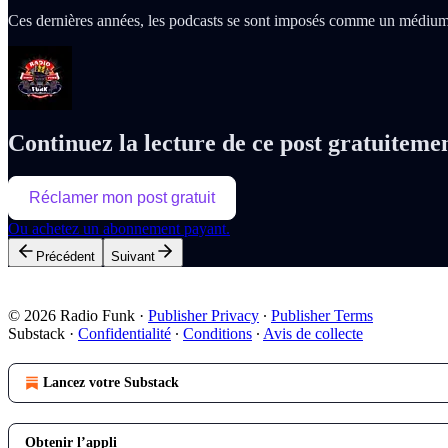
Ces dernières années, les podcasts se sont imposés comme un médi
Continuez la lecture de ce post gratuiteme
Réclamer mon post gratuit
Ou achetez un abonnement payant.
Précédent
Suivant
© 2026 Radio Funk
·
Publisher Privacy
∙
Publisher Terms
Substack
·
Confidentialité
∙
Conditions
∙
Avis de collecte
Lancez votre Substack
Obtenir l’appli