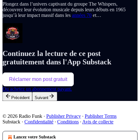
Plongez dans l’univers captivant du groupe The Whispers,
découvrez leur évolution musicale depuis leurs débuts en 1965
jusqu’à leur impact massif dans les
années 70
et…
Continuez la lecture de ce post
gratuitement dans l'App Substack
Réclamer mon post gratuit
Ou achetez un abonnement payant.
Précédent
Suivant
© 2026 Radio Funk
·
Publisher Privacy
∙
Publisher Terms
Substack
·
Confidentialité
∙
Conditions
∙
Avis de collecte
Lancez votre Substack