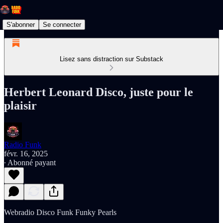
S'abonner
Se connecter
Lisez sans distraction sur Substack
Herbert Leonard Disco, juste pour le
plaisir
Radio Funk
févr. 16, 2025
∙ Abonné payant
Webradio Disco Funk Funky Pearls