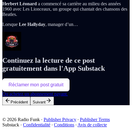
Herbert Léonard
a commencé sa carrière au milieu des années
1960 avec Les Lionceaux, un groupe qui chantait des chansons des
Beatles.
Lorsque
Lee Hallyday
, manager d’un…
Continuez la lecture de ce post
gratuitement dans l'App Substack
Réclamer mon post gratuit
Ou achetez un abonnement payant.
Précédent
Suivant
© 2026 Radio Funk
·
Publisher Privacy
∙
Publisher Terms
Substack
·
Confidentialité
∙
Conditions
∙
Avis de collecte