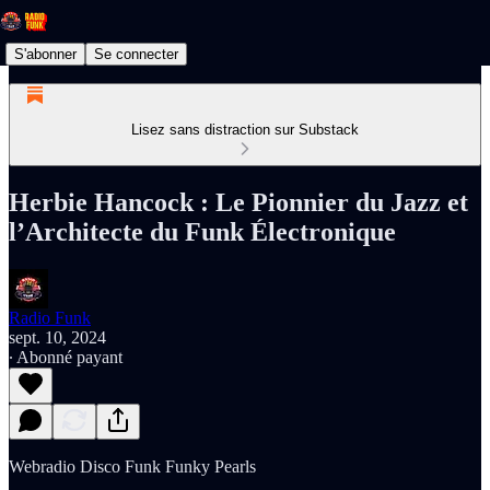
S'abonner
Se connecter
Lisez sans distraction sur Substack
Herbie Hancock : Le Pionnier du Jazz et
l’Architecte du Funk Électronique
Radio Funk
sept. 10, 2024
∙ Abonné payant
Webradio Disco Funk Funky Pearls