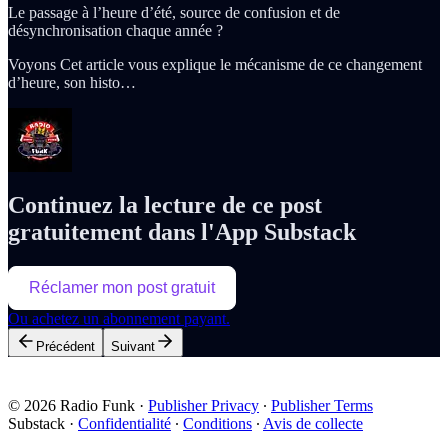
Le passage à l’heure d’été, source de confusion et de
désynchronisation chaque année ?
Voyons Cet article vous explique le mécanisme de ce changement
d’heure, son histo…
Continuez la lecture de ce post
gratuitement dans l'App Substack
Réclamer mon post gratuit
Ou achetez un abonnement payant.
Précédent
Suivant
© 2026 Radio Funk
·
Publisher Privacy
∙
Publisher Terms
Substack
·
Confidentialité
∙
Conditions
∙
Avis de collecte