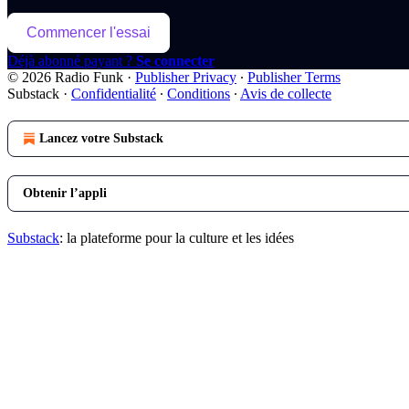
Commencer l'essai
Déjà abonné payant ?
Se connecter
© 2026 Radio Funk
·
Publisher Privacy
∙
Publisher Terms
Substack
·
Confidentialité
∙
Conditions
∙
Avis de collecte
Lancez votre Substack
Obtenir l’appli
Substack
: la plateforme pour la culture et les idées