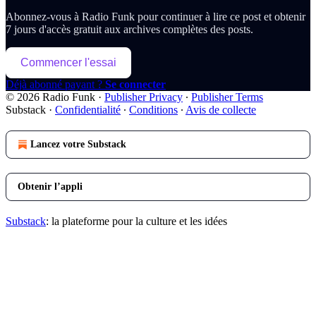
Abonnez-vous à
Radio Funk
pour continuer à lire ce post et obtenir
7 jours d'accès gratuit aux archives complètes des posts.
Commencer l'essai
Déjà abonné payant ?
Se connecter
© 2026 Radio Funk
·
Publisher Privacy
∙
Publisher Terms
Substack
·
Confidentialité
∙
Conditions
∙
Avis de collecte
Lancez votre Substack
Obtenir l’appli
Substack
: la plateforme pour la culture et les idées