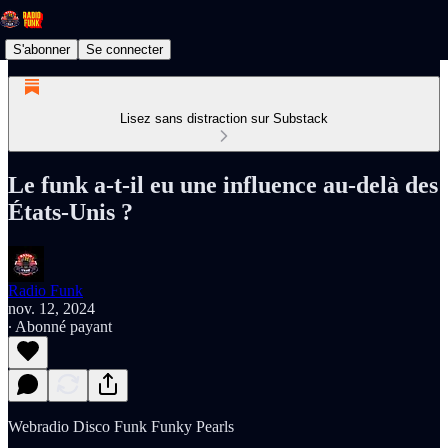
S'abonner
Se connecter
Lisez sans distraction sur Substack
Le funk a-t-il eu une influence au-delà des
États-Unis ?
Radio Funk
nov. 12, 2024
∙ Abonné payant
Webradio Disco Funk Funky Pearls