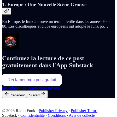
1.
Europe : Une Nouvelle Scène Groove
En Europe, le funk a trouvé un terrain fertile dans les années 70 et
80. Les discothèques et clubs européens ont adopté le funk po…
Continuez la lecture de ce post
gratuitement dans l'App Substack
Réclamer mon post gratuit
Ou achetez un abonnement payant.
Précédent
Suivant
© 2026 Radio Funk
·
Publisher Privacy
∙
Publisher Terms
Substack
·
Confidentialité
∙
Conditions
∙
Avis de collecte