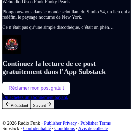
Webradio Disco Funk Funky Pearls
Plongeons-nous dans le monde scintillant du Studio 54, un lieu qui a
redéfini le paysage nocturne de New York.
Ce n’était pas qu’une simple discothèque, c’était un phén…
Continuez la lecture de ce post
gratuitement dans l'App Substack
Réclamer mon post gratuit
Ou achetez un abonnement payant.
Précédent
Suivant
© 2026 Radio Funk
·
Publisher Privacy
∙
Publisher Terms
Substack
·
Confidentialité
∙
Conditions
∙
Avis de collecte