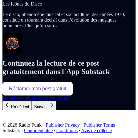
Les Icônes du Disco
Le disco, phénomène musical et socioculturel des années 1970,
constitue un tournant décisif dans l’évolution des musiques
populaires. Plus qu’un sim…
Continuez la lecture de ce post
gratuitement dans l'App Substack
Réclamer mon post gratuit
Ou achetez un abonnement payant.
Précédent
Suivant
© 2026 Radio Funk
·
Publisher Privacy
∙
Publisher Terms
Substack
·
Confidentialité
∙
Conditions
∙
Avis de collecte