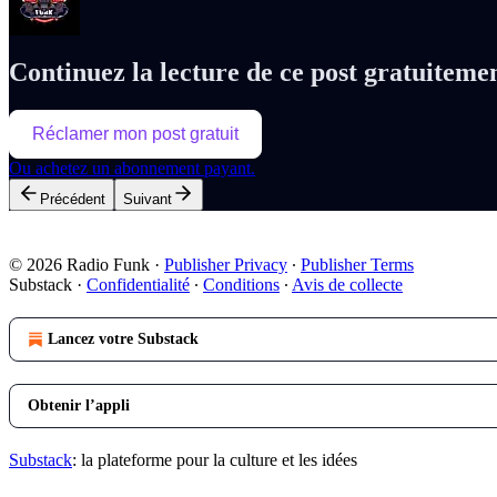
Continuez la lecture de ce post gratuiteme
Réclamer mon post gratuit
Ou achetez un abonnement payant.
Précédent
Suivant
© 2026 Radio Funk
·
Publisher Privacy
∙
Publisher Terms
Substack
·
Confidentialité
∙
Conditions
∙
Avis de collecte
Lancez votre Substack
Obtenir l’appli
Substack
: la plateforme pour la culture et les idées