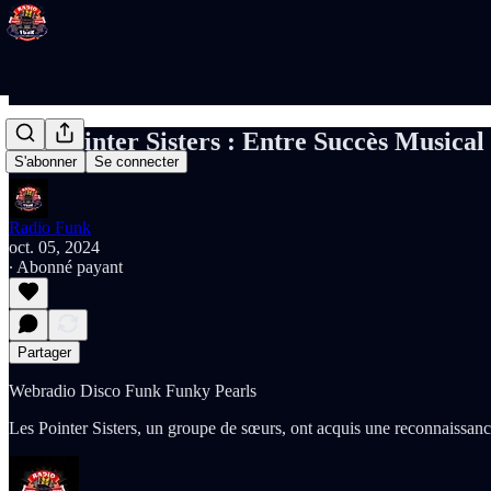
Les Pointer Sisters : Entre Succès Musica
S'abonner
Se connecter
Radio Funk
oct. 05, 2024
∙ Abonné payant
Partager
Webradio Disco Funk Funky Pearls
Les Pointer Sisters, un groupe de sœurs, ont acquis une reconnaissan