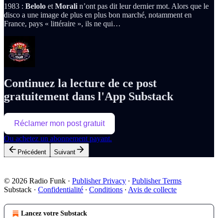
1983 :
Belolo
et
Morali
n’ont pas dit leur dernier mot. Alors que le
disco a une image de plus en plus bon marché, notamment en
France, pays « littéraire », ils ne qui…
Continuez la lecture de ce post
gratuitement dans l'App Substack
Réclamer mon post gratuit
Ou achetez un abonnement payant.
Précédent
Suivant
© 2026 Radio Funk
·
Publisher Privacy
∙
Publisher Terms
Substack
·
Confidentialité
∙
Conditions
∙
Avis de collecte
Lancez votre Substack