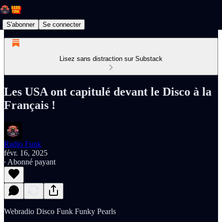
S'abonner
Se connecter
Lisez sans distraction sur Substack
Les USA ont capitulé devant le Disco à la
Français !
Radio Funk
févr. 16, 2025
∙ Abonné payant
Webradio Disco Funk Funky Pearls