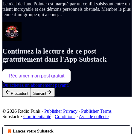
Le récit de June Pointer est marqué par un conflit saisissant entre un
talent incroyable et des démons personnels obstinés. Membre le plus
jeune d’un groupe qui a conq…
Continuez la lecture de ce post
gratuitement dans l'App Substack
Réclamer mon post gratuit
Ou achetez un abonnement payant.
Précédent
Suivant
© 2026 Radio Funk
·
Publisher Privacy
∙
Publisher Terms
Substack
·
Confidentialité
∙
Conditions
∙
Avis de collecte
Lancez votre Substack