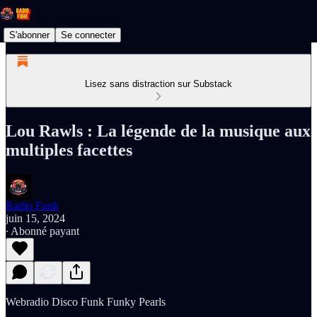
S'abonner
Se connecter
Lisez sans distraction sur Substack
Lou Rawls : La légende de la musique aux
multiples facettes
Radio Funk
juin 15, 2024
∙ Abonné payant
Webradio Disco Funk Funky Pearls