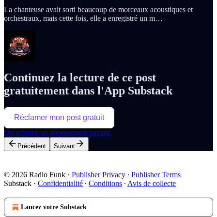
La chanteuse avait sorti beaucoup de morceaux acoustiques et
orchestraux, mais cette fois, elle a enregistré un m…
Continuez la lecture de ce post
gratuitement dans l'App Substack
Réclamer mon post gratuit
Ou achetez un abonnement payant.
Précédent
Suivant
© 2026 Radio Funk
·
Publisher Privacy
∙
Publisher Terms
Substack
·
Confidentialité
∙
Conditions
∙
Avis de collecte
Lancez votre Substack