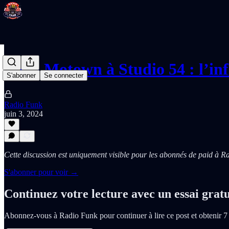
De la Motown à Studio 54 : l’in
S'abonner
Se connecter
Radio Funk
juin 3, 2024
Cette discussion est uniquement visible pour les abonnés de paid à R
S'abonner pour voir →
Continuez votre lecture avec un essai gratu
Abonnez-vous à
Radio Funk
pour continuer à lire ce post et obtenir 7