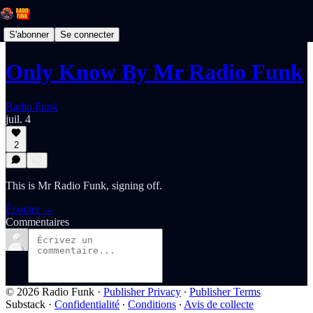
S'abonner
Se connecter
Only Know By Mr Radio Funk
Radio Funk
juil. 4
2
This is Mr Radio Funk, signing off.
Écouter →
Commentaires
© 2026 Radio Funk
·
Publisher Privacy
∙
Publisher Terms
Substack
·
Confidentialité
∙
Conditions
∙
Avis de collecte