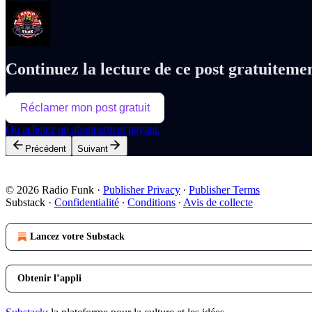
Continuez la lecture de ce post gratuiteme
Réclamer mon post gratuit
Ou achetez un abonnement payant.
Précédent
Suivant
© 2026 Radio Funk
·
Publisher Privacy
∙
Publisher Terms
Substack
·
Confidentialité
∙
Conditions
∙
Avis de collecte
Lancez votre Substack
Obtenir l’appli