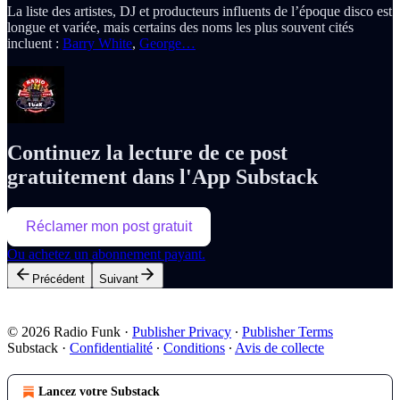
La liste des artistes, DJ et producteurs influents de l’époque disco est
longue et variée, mais certains des noms les plus souvent cités
incluent :
Barry White
,
George…
Continuez la lecture de ce post
gratuitement dans l'App Substack
Réclamer mon post gratuit
Ou achetez un abonnement payant.
Précédent
Suivant
© 2026 Radio Funk
·
Publisher Privacy
∙
Publisher Terms
Substack
·
Confidentialité
∙
Conditions
∙
Avis de collecte
Lancez votre Substack