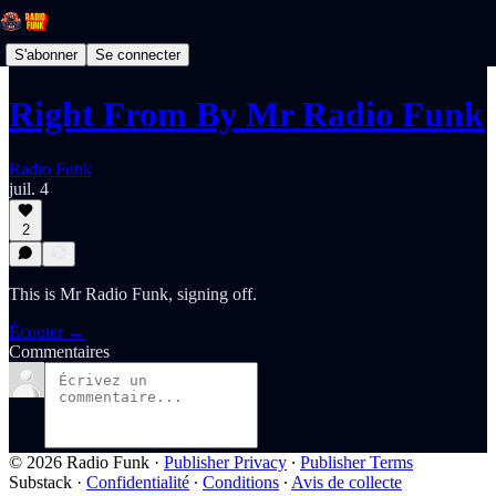
S'abonner
Se connecter
Right From By Mr Radio Funk
Radio Funk
juil. 4
2
This is Mr Radio Funk, signing off.
Écouter →
Commentaires
© 2026 Radio Funk
·
Publisher Privacy
∙
Publisher Terms
Substack
·
Confidentialité
∙
Conditions
∙
Avis de collecte