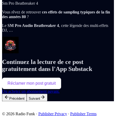
Sm Pro Beatbreaker 4
Vous rêvez de retrouver
ces effets de sampling typiques de la fin
des années 80
?
Le
SM Pro Audio Beatbreaker 4
, cette légende des multi-effets
DJ, …
Continuez la lecture de ce post
gratuitement dans l'App Substack
Réclamer mon post gratuit
Ou achetez un abonnement payant.
Précédent
Suivant
© 2026 Radio Funk
·
Publisher Privacy
∙
Publisher Terms