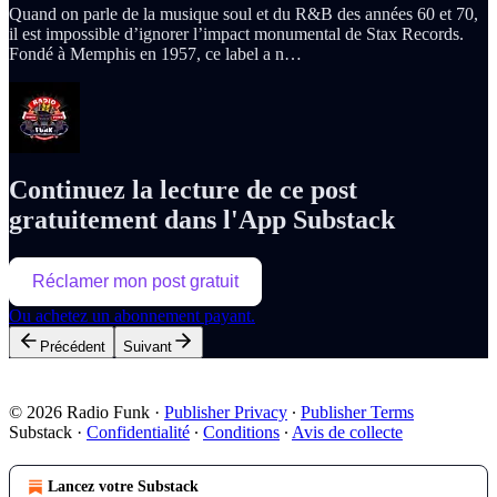
Quand on parle de la musique soul et du R&B des années 60 et 70,
il est impossible d’ignorer l’impact monumental de Stax Records.
Fondé à Memphis en 1957, ce label a n…
Continuez la lecture de ce post
gratuitement dans l'App Substack
Réclamer mon post gratuit
Ou achetez un abonnement payant.
Précédent
Suivant
© 2026 Radio Funk
·
Publisher Privacy
∙
Publisher Terms
Substack
·
Confidentialité
∙
Conditions
∙
Avis de collecte
Lancez votre Substack