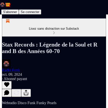
S'abonner
Se connecter
Lisez sans distraction sur Substack
Stax Records : Légende de la Soul et R
and B des Années 60-70
Radio Funk
oct. 09, 2024
∙ Abonné payant
Webradio Disco Funk Funky Pearls