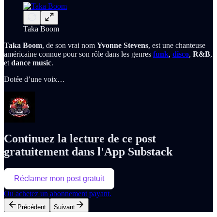
Taka Boom
Taka Boom
, de son vrai nom
Yvonne Stevens
, est une chanteuse
américaine connue pour son rôle dans les genres
funk
,
disco
,
R&B
,
et
dance music
.
Dotée d’une voix…
Continuez la lecture de ce post
gratuitement dans l'App Substack
Réclamer mon post gratuit
Ou achetez un abonnement payant.
Précédent
Suivant