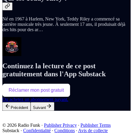
Né en 1967 à Harlem, New York, Teddy Riley a commencé sa
carrière musicale très jeune. À seulement 17 ans, il produisait déjà
des hits pour des ar…
Continuez la lecture de ce post
gratuitement dans l'App Substack
Réclamer mon post gratuit
Ou achetez un abonnement payant.
Précédent
Suivant
© 2026 Radio Funk
·
Publisher Privacy
∙
Publisher Terms
Substack
·
Confidentialité
∙
Conditions
∙
Avis de collecte