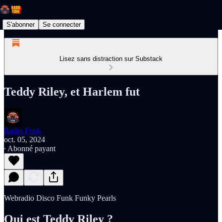
S'abonner
Se connecter
Lisez sans distraction sur Substack
Teddy Riley, et Harlem fut
Radio Funk
oct. 05, 2024
∙ Abonné payant
Webradio Disco Funk Funky Pearls
Qui est Teddy Riley ?